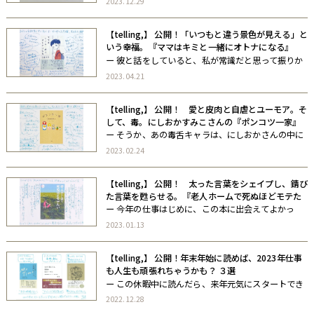
2023.12.29
う醍醐味だ。その「気になる書き手」の人たちが、
今年出した本がみな、孤独と向き合う本だった。 年
【telling,】 公開！「いつもと違う景色が見える」と
末年始は、孤独になりたい。大勢で過 […]
いう幸福。『ママはキミと一緒にオトナになる』
ー 彼と話をしていると、私が常識だと思って振りか
ざしている考えを、ひょっとしたら疑ってみた方が
2023.04.21
いいかもしれないと思うことが何度もあった。 私が
発する「正しい（とされている）言葉」よりも、彼
【telling,】 公開！ 愛と皮肉と自虐とユーモア。そ
が発する「優しい言葉」のほうが、 […]
して、毒。にしおかすみこさんの『ポンコツ一家』
がすごい
ー そうか、あの毒舌キャラは、にしおかさんの中に
まったくない要素ではないのだな。この「気づき」
2023.02.24
の鋭さが、「共感を呼ぶ毒舌」に昇華されていたの
だな。そんなことを思った。 （さとゆみ）ー
【telling,】 公開！ 太った言葉をシェイプし、錆び
た言葉を甦らせる。『老人ホームで死ぬほどモテた
い』
ー 今年の仕事はじめに、この本に出会えてよかっ
た。まだ全部ではないけれど、まるまると太って誰
2023.01.13
が誰だかわからなかった文字の形が、ちゃんとくび
れを持って、見えてきた。 （さとゆみ）ー
【telling,】 公開！年末年始に読めば、2023年仕事
も人生も頑張れちゃうかも？ ３選
ー この休暇中に読んだら、来年元気にスタートでき
そうなビジネス系書籍３選をお送りしますー。 ・時
2022.12.28
間術の本・組織論の本 ・自己啓発本。 どれも、めっ