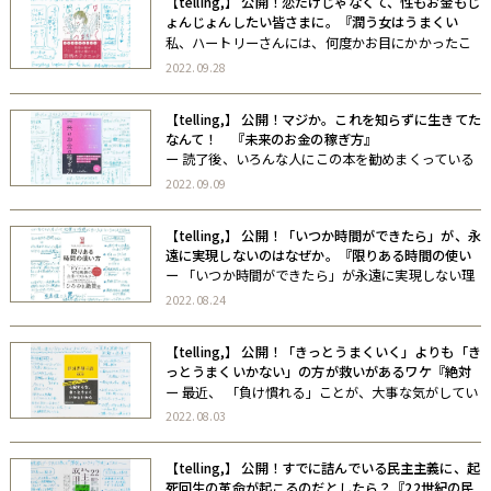
【telling,】 公開！恋だけじゃなくて、性もお金もじ
ょんじょんしたい皆さまに。『潤う女はうまくい
く。』
私、ハートリーさんには、何度かお目にかかったこ
とがあって、一度触らせてもらったことがあるんだ
2022.09.28
けれど（どこを）、しっとりむっちりやわらかかっ
たです
【telling,】 公開！マジか。これを知らずに生きてた
なんて！ 『未来のお金の稼ぎ方』
ー 読了後、いろんな人にこの本を勧めまくっている
んですけれど、「一気読みした」「ヤバい、これ知
2022.09.09
らずに生きてたなんて」という感想が続々届いてお
ります。 （さとゆみ）ー
【telling,】 公開！「いつか時間ができたら」が、永
遠に実現しないのはなぜか。『限りある時間の使い
方』
ー 「いつか時間ができたら」が永遠に実現しない理
由についてファイナルアンサー 書いてる間じゅう、
2022.08.24
Wow-WowWar-WowWar tonight が、脳内で再生さ
れておりました。 （さとゆみ）ー
【telling,】 公開！「きっとうまくいく」よりも「き
っとうまくいかない」の方が救いがあるワケ『絶対
悲観主義』
ー 最近、 「負け慣れる」ことが、大事な気がしてい
るんですけれど、皆様におかれましてはいかがでし
2022.08.03
ょうか。 （さとゆみ）ー
【telling,】 公開！すでに詰んでいる民主主義に、起
死回生の革命が起こるのだとしたら？『22世紀の民