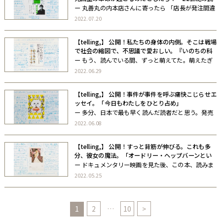
主主義』
ー 丸善丸の内本店さんに寄ったら 「店長が発注間違
えました、助けてください」 的なアレかなってくら
2022.07.20
い巨大な平積みを見た ⁡ 本を読んだ今ならわかる 私
が書店員だったら自分の管轄フロア、全部この本で
【telling,】 公開！私たちの身体の内側。そこは戦場
埋めたい 発売3日で8万 […]
で社会の縮図で、不思議で愛おしい。『いのちの科
学の最前線』
ー もう、読んでいる間、ずっと萌えてた。萌えたぎ
ってた。 未知のものに触れ、それに感動したときの
2022.06.29
衝動を、こんなにセクシーな文章で表現できるんだ
な、と驚く 国文科卒の私でも楽しめたよ （さとゆ
【telling,】 公開！事件が事件を呼ぶ痛快こじらせエ
み）ー
ッセイ。「今日もわたしをひとり占め」
ー 多分、日本で最も早く読んだ読者だと思う。発売
日(昨日)の0:00に予約してたkindle開いて一気読み！
2022.06.08
真船さん天才。真船さん変態。真船さん最高。 （さ
とゆみ）ー
【telling,】 公開！すっと背筋が伸びる。これも多
分、彼女の魔法。「オードリー・ヘップバーンとい
う生き方」
ー ドキュメンタリー映画を見た後、この本、読みま
した。 筆致、という言葉が頭に浮かんだなあー。
2022.05.25
（さとゆみ）ー
1
2
…
10
>