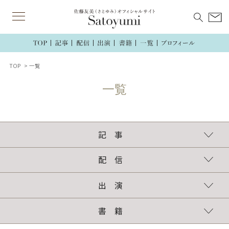
TOP
一覧
記 事
連載
執筆記事
配 信
TikTok
インスタグラム
ラジオ
出 演
TV・ラジオ・講演
新聞・雑誌・web
書 籍