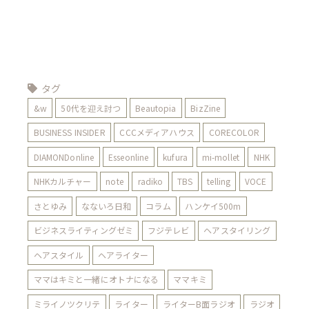
タグ
&w
50代を迎え討つ
Beautopia
BizZine
BUSINESS INSIDER
CCCメディアハウス
CORECOLOR
DIAMONDonline
Esseonline
kufura
mi-mollet
NHK
NHKカルチャー
note
radiko
TBS
telling
VOCE
さとゆみ
なないろ日和
コラム
ハンケイ500m
ビジネスライティングゼミ
フジテレビ
ヘアスタイリング
ヘアスタイル
ヘアライター
ママはキミと一緒にオトナになる
ママキミ
ミライノツクリテ
ライター
ライターB面ラジオ
ラジオ