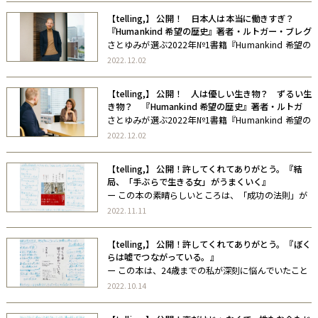
ちゃやる気に満ちる！ ですよ！ （さとゆみ）ー
【telling,】 公開！ 日本人は本当に働きすぎ？
『Humankind 希望の歴史』著者・ルトガー・ブレグ
マン氏に聞いてきた！【後編】
さとゆみが選ぶ2022年№1書籍『Humankind 希望の
歴史』の著者、ルトガー・ブレグマン氏とのインタ
2022.12.02
ビューが実現！ 前後編の後編では、 日本の課題につ
いて話しました。「日本人はとにかく働きすぎ」
【telling,】 公開！ 人は優しい生き物？ ずるい生
「子育て中の親に対す […]
き物？ 『Humankind 希望の歴史』著者・ルトガ
ー・ブレグマン氏とお話してきた！【前編】
さとゆみが選ぶ2022年№1書籍『Humankind 希望の
歴史』の著者、ルトガー・ブレグマン氏とのインタ
2022.12.02
ビューが実現！ 「人は、自分が語ったり受け取った
りするストーリーに引き寄せられるものだと思う」
【telling,】 公開！許してくれてありがとう。『結
と話す ルトガー・ブ […]
局、「手ぶらで生きる女」がうまくいく』
ー この本の素晴らしいところは、「成功の法則」が
書かれていると思いきや（いやもちろん、それも書
2022.11.11
かれているのだけれど）、それ以上に、「失敗とそ
のリカバリー」が惜しみなく書かれているところ。
【telling,】 公開！許してくれてありがとう。『ぼく
こんなに赤裸々に失敗談のあれこれを […]
らは嘘でつながっている。』
ー この本は、24歳までの私が深刻に悩んでいたこと
に、シンプルな解を与えてくれる本であり、46歳の
2022.10.14
物書きの私が深刻に悩んでいることに、ひとつの方
向性を示してくれる本でもあった。 （さとゆみ）ー