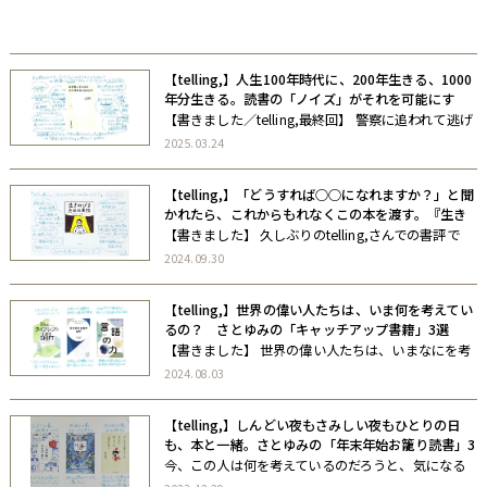
自著
協力書籍
【telling,】人生100年時代に、200年生きる、1000
年分生きる。読書の「ノイズ」がそれを可能にす
る。『なぜ働いていると本が読めなくなるのか』
【書きました／telling,最終回】 警察に追われて逃げ
たことがあるか。友人の恋人を寝とったことがある
2025.03.24
か。オリンピック選手になったことがあるか。幼い
子どもを残して死んだことがあるか。 私は、ある。
【telling,】「どうすれば○○になれますか？」と聞
全部、ある。 さとゆみ
かれたら、これからもれなくこの本を渡す。『生き
のびるための事務』
【書きました】 久しぶりのtelling,さんでの書評で
す。あなたに必要なのは「やる気」ではなく「事
2024.09.30
務」です。あなたに必要なのは「将来の夢」ではな
く「将来の現実」です。 さとゆみ
【telling,】世界の偉い人たちは、いま何を考えてい
るの？ さとゆみの「キャッチアップ書籍」3選
【書きました】 世界の偉い人たちは、いまなにを考
えているの？『言語の力』に関しては、驚きの研究
2024.08.03
結果ばかりで非常に面白かったです。「Googleせん
せもチャットGPTもおるのに、なんで外国語を勉強
【telling,】しんどい夜もさみしい夜もひとりの日
しないといけないの？」に対 […]
も、本と一緒。さとゆみの「年末年始お籠り読書」3
選
今、この人は何を考えているのだろうと、気になる
書き手の人がいる。同時代に生きる作家の文章を追