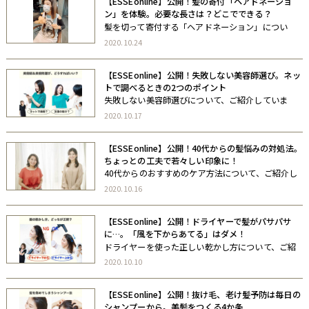
【ESSEonline】公開！髪の寄付「ヘアドネーショ
ン」を体験。必要な長さは？どこでできる？
髪を切って寄付する「ヘアドネーション」につい
て、ご紹介しています。 ぜひご覧ください。
2020.10.24
【ESSEonline】公開！失敗しない美容師選び。ネッ
トで調べるときの2つのポイント
失敗しない美容師選びについて、ご紹介していま
す。 ぜひご覧ください。
2020.10.17
【ESSEonline】公開！40代からの髪悩みの対処法。
ちょっとの工夫で若々しい印象に！
40代からのおすすめのケア方法について、ご紹介し
ています。 ぜひご覧ください。
2020.10.16
【ESSEonline】公開！ドライヤーで髪がパサパサ
に…。「風を下からあてる」はダメ！
ドライヤーを使った正しい乾かし方について、ご紹
介しています。 ぜひご覧ください。 URL：
2020.10.10
https://esse-online.jp/articles/-/5920
【ESSEonline】公開！抜け毛、老け髪予防は毎日の
シャンプーから。美髪をつくる4か条