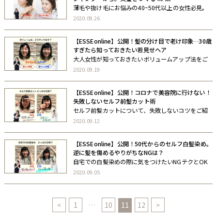
薄毛や抜け毛にお悩みの40~50代以上の女性必見。
正しいシャンプー&トリートメント術をご紹介して
2020.09.26
います。 ぜひご覧ください。 URL：https://esse-
online.jp/articles/-/5835
【ESSEonline】公開！髪の分け目で老け印象…30歳
すぎたら知っておきたい若見せヘア
大人女性が知っておきたいボリュームアップ法をご
紹介しています。 ぜひご覧ください。 URL：
2020.09.19
https://esse-online.jp/articles/-/5800
【ESSEonline】公開！コロナで美容院に行けない！
失敗しないセルフ前髪カット術
セルフ前髪カットについて、失敗しないコツをご紹
介しています。 ぜひご覧ください。 URL：
2020.09.12
https://esse-online.jp/articles/-/5764
【ESSEonline】公開！50代からのセルフ白髪染め。
逆に髪を傷めるやりがちなNGは？
自宅での白髪染めの際に気をつけたいNGテクとOK
テクをご紹介しています。 ぜひご覧ください。
2020.09.05
URL：https://esse-online.jp/articles/-/5692
<
1
…
10
11
12
>