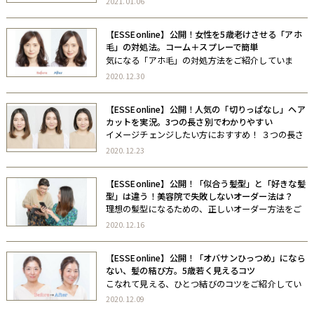
2021.01.06
覧ください。
【ESSEonline】公開！女性を5歳老けさせる「アホ
毛」の対処法。コーム＋スプレーで簡単
気になる「アホ毛」の対処方法をご紹介していま
す。 ぜひご覧ください。
2020.12.30
【ESSEonline】公開！人気の「切りっぱなし」ヘア
カットを実況。3つの長さ別でわかりやすい
イメージチェンジしたい方におすすめ！ ３つの長さ
の切りっぱなしヘアをご紹介しています。 ぜひご覧
2020.12.23
ください。
【ESSEonline】公開！「似合う髪型」と「好きな髪
型」は違う！美容院で失敗しないオーダー法は？
理想の髪型になるための、正しいオーダー方法をご
紹介しています。 ぜひご覧ください。
2020.12.16
【ESSEonline】公開！「オバサンひっつめ」になら
ない、髪の結び方。5歳若く見えるコツ
こなれて見える、ひとつ結びのコツをご紹介してい
ます。 ぜひご覧ください。
2020.12.09