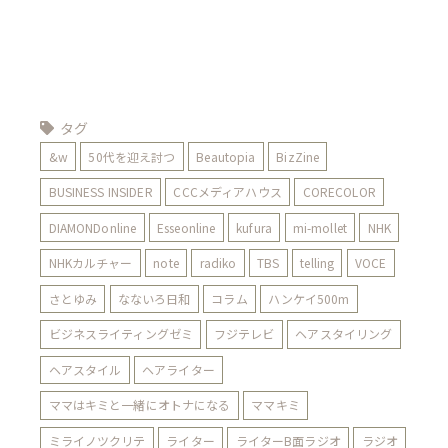
タグ
&w
50代を迎え討つ
Beautopia
BizZine
BUSINESS INSIDER
CCCメディアハウス
CORECOLOR
DIAMONDonline
Esseonline
kufura
mi-mollet
NHK
NHKカルチャー
note
radiko
TBS
telling
VOCE
さとゆみ
なないろ日和
コラム
ハンケイ500m
ビジネスライティングゼミ
フジテレビ
ヘアスタイリング
ヘアスタイル
ヘアライター
ママはキミと一緒にオトナになる
ママキミ
ミライノツクリテ
ライター
ライターB面ラジオ
ラジオ