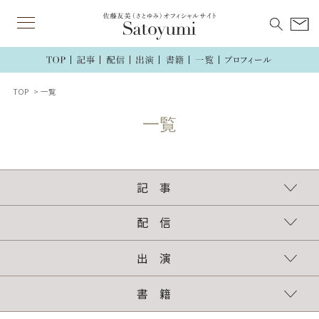
TOP
一覧
記 事
連載
執筆記事
配 信
TikTok
インスタグラム
ラジオ
出 演
TV・ラジオ・講演
新聞・雑誌・web
書 籍