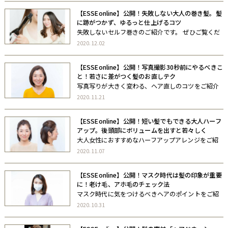
【ESSEonline】公開！失敗しない大人の巻き髪。髪
に跡がつかず、ゆるっと仕上げるコツ
失敗しないセルフ巻きのご紹介です。 ぜひご覧くだ
さい。
2020.12.02
【ESSEonline】公開！写真撮影30秒前にやるべきこ
と！若さに差がつく髪のお直しテク
写真写りが大きく変わる、ヘア直しのコツをご紹介
しています。 ぜひご覧ください。
2020.11.21
【ESSEonline】公開！短い髪でもできる大人ハーフ
アップ。後頭部にボリュームを出すと若々しく
大人女性におすすめなハーフアップアレンジをご紹
介しています。 ぜひご覧ください。
2020.11.07
【ESSEonline】公開！マスク時代は髪の印象が重要
に！老け毛、アホ毛のチェック法
マスク時代に気をつけるべきヘアのポイントをご紹
介しています。 ぜひご覧ください。
2020.10.31