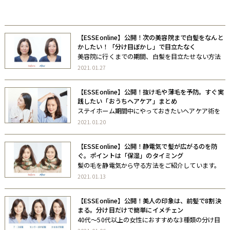
自著
協力書籍
【ESSEonline】公開！次の美容院まで白髪をなんと
かしたい！「分け目ぼかし」で目立たなく
美容院に行くまでの期間、白髪を目立たせない方法
をご紹介しています。 ぜひご覧ください。
2021.01.27
【ESSEonline】公開！抜け毛や薄毛を予防。すぐ実
践したい「おうちヘアケア」まとめ
ステイホーム期間中にやっておきたいヘアケア術を
ご紹介しています。 ぜひご覧ください。
2021.01.20
【ESSEonline】公開！静電気で髪が広がるのを防
ぐ。ポイントは「保湿」のタイミング
髪の毛を静電気から守る方法をご紹介しています。
ぜひご覧ください。 URL：https://esse-
2021.01.13
online.jp/articles/-/6546?
cx_clicks_art_md=14_img
【ESSEonline】公開！美人の印象は、前髪で8割決
まる。分け目だけで簡単にイメチェン
40代〜50代以上の女性におすすめな3種類の分け目
と、前髪のセット方法をご紹介しています。 ぜひご