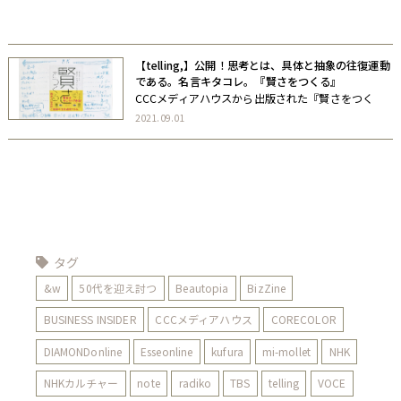
自著
協力書籍
【telling,】公開！思考とは、具体と抽象の往復運動
である。名言キタコレ。『賢さをつくる』
CCCメディアハウスから出版された『賢さをつく
る 頭はよくなる。よくなりたければ。』（谷川祐
2021.09.01
基）をピックアップ。 telling,【思考とは、具体と抽
象の往復運動である。名言キタコレ。『賢さをつく
る』】が公開されました。 […]
タグ
&w
50代を迎え討つ
Beautopia
BizZine
BUSINESS INSIDER
CCCメディアハウス
CORECOLOR
DIAMONDonline
Esseonline
kufura
mi-mollet
NHK
NHKカルチャー
note
radiko
TBS
telling
VOCE