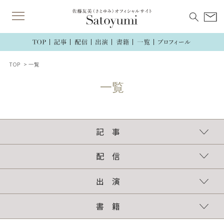
TOP
一覧
記 事
連載
執筆記事
配 信
TikTok
インスタグラム
ラジオ
出 演
TV・ラジオ・講演
新聞・雑誌・web
書 籍