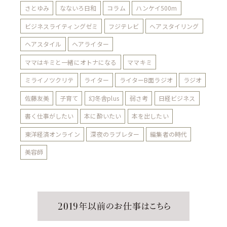
さとゆみ
なないろ日和
コラム
ハンケイ500m
ビジネスライティングゼミ
フジテレビ
ヘアスタイリング
ヘアスタイル
ヘアライター
ママはキミと一緒にオトナになる
ママキミ
ミライノツクリテ
ライター
ライターB面ラジオ
ラジオ
佐藤友美
子育て
幻冬舎plus
弱さ考
日経ビジネス
書く仕事がしたい
本に酔いたい
本を出したい
東洋経済オンライン
深夜のラブレター
編集者の時代
美容師