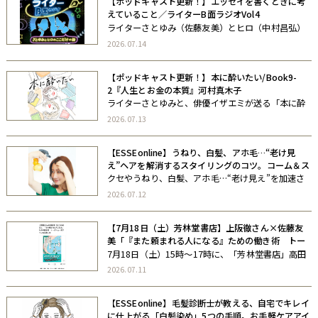
【ポッドキャスト更新！】エッセイを書くときに考
えていること／ライターB面ラジオVol4
ライターさとゆみ（佐藤友美）とヒロ（中村昌弘）
が、“B面”の気分でおしゃべりする、ここだけの話。
2026.07.14
ライターのゼミ・コミュニティを主宰する二人が、
いまお互いに聞きたいこと、考えていることを、お
【ポッドキャスト更新！】本に酔いたい/Book9-
酒片手にゆるゆる語り合います。 […]
2『人生とお金の本質』河村真木子
ライターさとゆみと、俳優イザエミが送る「本に酔
いたい」。 お互いがお互いに「この本を読んでほし
2026.07.13
い」と思う本を紹介し、その本の世界にゆらゆらと
酔っていくポッドキャストです。 本に酔いた
【ESSEonline】うねり、白髪、アホ毛…“老け見
い/Book9-2『人生とお金の本質』 […]
え”ヘアを解消するスタイリングのコツ。コーム＆ス
プレー使いがカギ
クセやうねり、白髪、アホ毛…“老け見え”を加速さ
せる髪のお悩みを、毎日のスタイリングで解決でき
2026.07.12
る方法をご紹介。即実践できるヘアスタイリング術
をお伝えするので、疲れた印象や老け髪が気になる
【7月18日（土）芳林堂書店】上阪徹さん×佐藤友
人はぜひ試してみてください。
美「『また頼まれる人になる』ための働き術 トー
クショー＆サイン本お渡し会」
7月18日（土）15時〜17時に、「芳林堂書店」高田
馬場店さんにて師匠・上阪さんとトークショーさせ
2026.07.11
ていただきます。 当日は、「頼まれる」上阪さん
と、「頼まれない」さとゆみが何が違うかについて
【ESSEonline】毛髪診断士が教える、自宅でキレイ
徹底的に検証したい（私が！！） […]
に仕上がる「白髪染め」5つの手順。お手軽ケアアイ