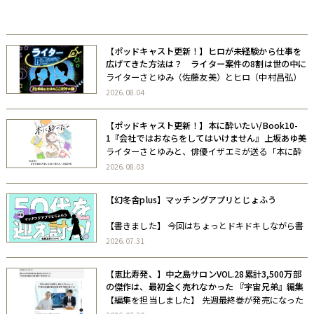
自著
協力書籍
【ポッドキャスト更新！】ヒロが未経験から仕事を
広げてきた方法は？ ライター案件の8割は世の中に
出ない／ライターB面ラジオVol7
ライターさとゆみ（佐藤友美）とヒロ（中村昌弘）
が、“B面”の気分でおしゃべりする、ここだけの話。
2026.08.04
ライターのゼミ・コミュニティを主宰する二人が、
いまお互いに聞きたいこと、考えていることを、お
【ポッドキャスト更新！】本に酔いたい/Book10-
酒片手にゆるゆる語り合います。 […]
1『会社ではおならをしてはいけません』上坂あゆ美
ライターさとゆみと、俳優イザエミが送る「本に酔
いたい」。 お互いがお互いに「この本を読んでほし
2026.08.03
い」と思う本を紹介し、その本の世界にゆらゆらと
酔っていくポッドキャストです。 今月のポッドキャ
【幻冬舎plus】マッチングアプリとじょふう
スト「本に酔いたい」は、上坂あゆ […]
【書きました】 今回はちょっとドキドキしながら書
きました。 さとゆみ
2026.07.31
【恵比寿発、】中之島サロンVOL.28累計3,500万部
の傑作は、最初全く売れなかった 『宇宙兄弟』編集
者 佐渡島庸平「物語の届け方」
【編集を担当しました】 先週最終巻が発売になった
『宇宙兄弟』。担当編集者の佐渡島さんに、知られ