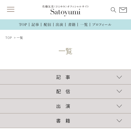
TOP
一覧
記 事
連載
執筆記事
配 信
TikTok
インスタグラム
ラジオ
出 演
TV・ラジオ・講演
新聞・雑誌・web
書 籍