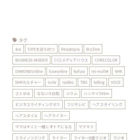
タグ
&w
50代を迎え討つ
Beautopia
BizZine
BUSINESS INSIDER
CCCメディアハウス
CORECOLOR
DIAMONDonline
Esseonline
kufura
mi-mollet
NHK
NHKカルチャー
note
radiko
TBS
telling
VOCE
さとゆみ
なないろ日和
コラム
ハンケイ500m
ビジネスライティングゼミ
フジテレビ
ヘアスタイリング
ヘアスタイル
ヘアライター
ママはキミと一緒にオトナになる
ママキミ
ミライノツクリテ
ライター
ライターB面ラジオ
ラジオ