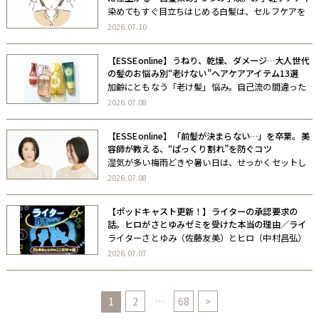
テムも紹介
染めてもすぐ目立ちはじめる白髪は、セルフケアを
上手に取り入れるのがおすすめ。今回は厳選した白
2026.07.10
髪ケアアイテムと、「自宅で効率よくキレイに仕上
げるプロ技」をお伝えします。
【ESSEonline】うねり、乾燥、ダメージ…大人世代
の髪のお悩み別“老けない”ヘアケアアイテム13選
加齢にともなう「老け髪」悩み。自己流の間違った
お手入れをしてしまうと、頭皮や髪の負担になるこ
2026.07.08
ともあります。大人世代によくある髪のお悩みをケ
アして、健やかで若々しい髪づくりに役立つヘアコ
【ESSEonline】「前髪が決まらない…」を卒業。美
スメを厳選して紹介します。
容師が教える、“ぱっくり割れ”を防ぐコツ
湿気が多い梅雨どきや暑い日は、せっかくセットし
た前髪がぱっくり割れてしまい、「家を出る前から
2026.07.08
気分が下がる…」という人も多いはず。じつは、そ
の前髪割れは、生えグセに合わせた乾かし方を知る
【ポッドキャスト更新！】ライターの承認要求の
だけで、ぐっと目立ちにくくなることも […]
話。ヒロがさとゆみゼミを受けた本当の理由／ライ
ターB面ラジオVol3
ライターさとゆみ（佐藤友美）とヒロ（中村昌弘）
が、“B面”の気分でおしゃべりする、ここだけの話。
2026.07.07
ライターのゼミ・コミュニティを主宰する二人が、
いまお互いに聞きたいこと、考えていることを、お
酒片手にゆるゆる語り合います。 […]
1
2
…
68
>