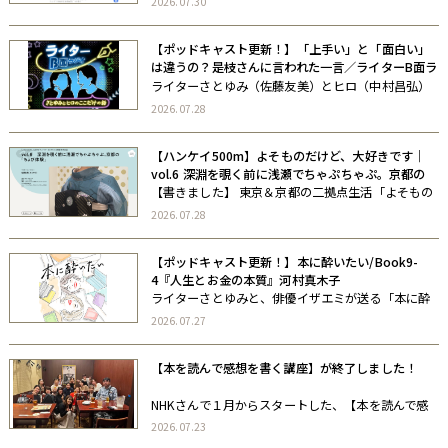
2026.07.30
ざる物語を伺いました。 ライターはゼミ仲間のぶん
たまこと、笹間聖子さん。 さとゆみ
【ポッドキャスト更新！】「上手い」と「面白い」
は違うの？是枝さんに言われた一言／ライターB面ラ
ジオVol5
ライターさとゆみ（佐藤友美）とヒロ（中村昌弘）
が、“B面”の気分でおしゃべりする、ここだけの話。
2026.07.28
ライターのゼミ・コミュニティを主宰する二人が、
いまお互いに聞きたいこと、考えていることを、お
【ハンケイ500m】よそものだけど、大好きです｜
酒片手にゆるゆる語り合います。 […]
vol.6 深淵を覗く前に浅瀬でちゃぷちゃぷ。京都の
「ちょび体験」
【書きました】 東京＆京都の二拠点生活「よそもの
だけど大好きです」更新しました。 京都で時々楽し
2026.07.28
んでいるお着物ちょび体験について。自分で着付け
はできないのだけれど、京都はレンタル着物やさん
【ポッドキャスト更新！】本に酔いたい/Book9-
がそこかしこにあるから、手軽に楽 […]
4『人生とお金の本質』河村真木子
ライターさとゆみと、俳優イザエミが送る「本に酔
いたい」。 お互いがお互いに「この本を読んでほし
2026.07.27
い」と思う本を紹介し、その本の世界にゆらゆらと
酔っていくポッドキャストです。 今月の本に酔いた
【本を読んで感想を書く講座】が終了しました！
いは、お金の話！私がいかにザルか […]
NHKさんで１月からスタートした、【本を読んで感
想を書く】講座、終了しましたー。大阪６回、東京
2026.07.23
６回、全部で８冊の課題図書を読みました（一部重