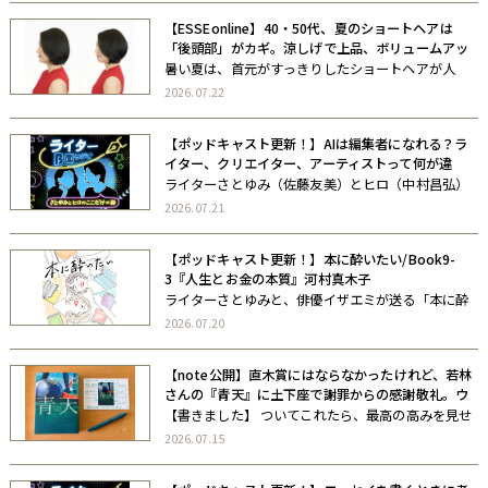
複あり）。 過去にいろんな講座をさせていただいて
【ESSEonline】40・50代、夏のショートヘアは
いるのですが、この講座はいっちば […]
「後頭部」がカギ。涼しげで上品、ボリュームアッ
プするカット術
暑い夏は、首元がすっきりしたショートヘアが人
気。でも、大人世代はただ短くするだけではなく、
2026.07.22
「後頭部の丸み」を意識すると、ぐっと若々しく上
品な印象になります。今回は、髪の長さを変えずに
【ポッドキャスト更新！】AIは編集者になれる？ラ
印象を見違えさせるショートカットのポイ […]
イター、クリエイター、アーティストって何が違
う？／ライターB面ラジオVol5
ライターさとゆみ（佐藤友美）とヒロ（中村昌弘）
が、“B面”の気分でおしゃべりする、ここだけの話。
2026.07.21
ライターのゼミ・コミュニティを主宰する二人が、
いまお互いに聞きたいこと、考えていることを、お
【ポッドキャスト更新！】本に酔いたい/Book9-
酒片手にゆるゆる語り合います。 […]
3『人生とお金の本質』河村真木子
ライターさとゆみと、俳優イザエミが送る「本に酔
いたい」。 お互いがお互いに「この本を読んでほし
2026.07.20
い」と思う本を紹介し、その本の世界にゆらゆらと
酔っていくポッドキャストです。 本に酔いた
【note公開】直木賞にはならなかったけれど、若林
い/Book9-3『人生とお金の本質』 […]
さんの『青天』に土下座で謝罪からの感謝敬礼。ウ
チらを信頼してくれてありがとう。
【書きました】 ついてこれたら、最高の高みを見せ
てやる。そんな「ライブ会場にいる人しか見れない
2026.07.15
景色」を、私、この小説で、見たよ。 さとゆみ