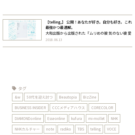
自著
協力書籍
【telling,】 公開！あなたが好き。自分も好き。これ
最強かつ最適解。
大和出版から出版された『ムリめの彼 気のない彼 愛
が冷めた彼 大好きな人が振り向いてくれる本』
2018.06.13
（ANNA）をピックアップ。 telling, 【あなたが好
き。自分も好き。これ最強かつ最適解。】が公開さ
れました。 ぜひ、お […]
タグ
&w
50代を迎え討つ
Beautopia
BizZine
BUSINESS INSIDER
CCCメディアハウス
CORECOLOR
DIAMONDonline
Esseonline
kufura
mi-mollet
NHK
NHKカルチャー
note
radiko
TBS
telling
VOCE