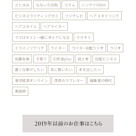
さとゆみ
なないろ日和
コラム
ハンケイ500m
ビジネスライティングゼミ
フジテレビ
ヘアスタイリング
ヘアスタイル
ヘアライター
ママはキミと一緒にオトナになる
ママキミ
ミライノツクリテ
ライター
ライターB面ラジオ
ラジオ
佐藤友美
子育て
幻冬舎plus
弱さ考
日経ビジネス
書く仕事がしたい
本に酔いたい
本を出したい
東洋経済オンライン
深夜のラブレター
編集者の時代
美容師