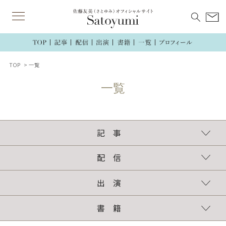
TOP
一覧
記 事
連載
執筆記事
配 信
TikTok
インスタグラム
ラジオ
出 演
TV・ラジオ・講演
新聞・雑誌・web
書 籍