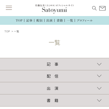
TOP
一覧
記 事
連載
執筆記事
配 信
TikTok
インスタグラム
ラジオ
出 演
TV・ラジオ・講演
新聞・雑誌・web
書 籍