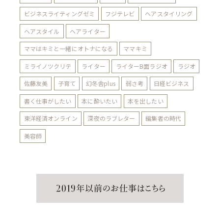
ビジネスライティングゼミ
フジテレビ
ヘアスタイリング
ヘアスタイル
ヘアライター
ママはキミと一緒にオトナになる
ママキミ
ミライノツクリテ
ライター
ライターB面ラジオ
ラジオ
佐藤友美
子育て
幻冬舎plus
弱さ考
日経ビジネス
書く仕事がしたい
本に酔いたい
本を出したい
東洋経済オンライン
深夜のラブレター
編集者の時代
美容師