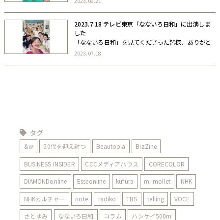
2023.09.21
「オシエテ！若見えヘアスタイル」をテーマにお話
しました。
2023.7.18 テレビ東京「なないろ日和」に出演しま
した
「なないろ日和」を見てくださった皆様、ありがと
うございました。 コメンテーターとして出演し、夏
2023.07.18
のお肌と髪のお悩み解決法についてお話しました。
タグ
&w
50代を迎え討つ
Beautopia
BizZine
BUSINESS INSIDER
CCCメディアハウス
CORECOLOR
DIAMONDonline
Esseonline
kufura
mi-mollet
NHK
NHKカルチャー
note
radiko
TBS
telling
VOCE
さとゆみ
なないろ日和
コラム
ハンケイ500m