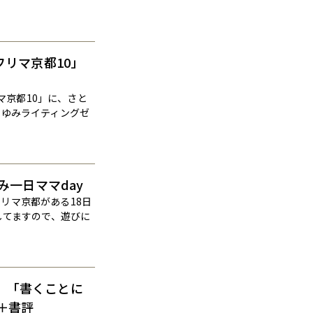
フリマ京都10」
マ京都10」に、さと
とゆみライティングゼ
ゆみ一日ママday
フリマ京都がある18日
マしてますので、遊びに
室】「書くことに
＋書評