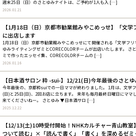
週末25日（日）のさとゆみナイトは、ご予約が1人も入 […]
2026.01.21
【1月18日（日）京都市勧業館みやこめっせ】「文学
に出店します
1月18日（日）京都市勧業館みやこめっせにて開催される「文学フリ
ゆみライティングゼミとCORECOLORチームが出店いたします。 さ
ミで作ったエッセイ集、CORECOLORチームの […]
2026.01.16
【日本酒サロン 粋 -sui-】12/21(日)今年最後のさと
今年最後の、京都粋suiでの一日ママが終わりました。 1月は、文学
(日)と25日(日)、2回お店に立ちます。 来年も毎月最終日曜日にマ
来てくださいねー。 さとゆみ ▼日本酒サロ […]
2025.12.22
【12/13(土)10時受付開始！NHKカルチャー青山教
ついて読む」×「読んで書く」――「書く」を深めるゼミ