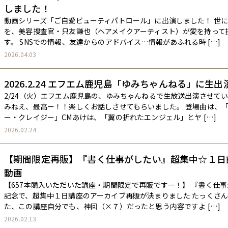
しました！
動画シリーズ「ご自愛ビューティパトロール」に出演しました！ 世
を、美容捜査官・只友謙也（ヘアメイクアーティスト）が愛を持って
す。 SNSでの情報、友達からのアドバイス…情報があふれる時 […]
2026.04.03
2026.2.24 エフエム鹿児島「ゆみちゃんねる」に生
2/24（火）エフエム鹿児島の、ゆみちゃんねるで生放送出演させて
みねえ、最高ー！！楽しくお話しさせてもらいました。 登場曲は、
ー・クレイジー」CMあけは、「翼の折れたエンジェル」とヤ […]
2026.02.24
【期間限定再販】『書く仕事がしたい』超集中☆１日
動画
【657本購入いただいた講座・期間限定で再販ですー！】 『書く仕
記念で、超集中１日講座のアーカイブ再販が決まりました たっくさ
た、この講座自分でも、神回（×７）だったと思う内容ですよ […]
2026.02.13