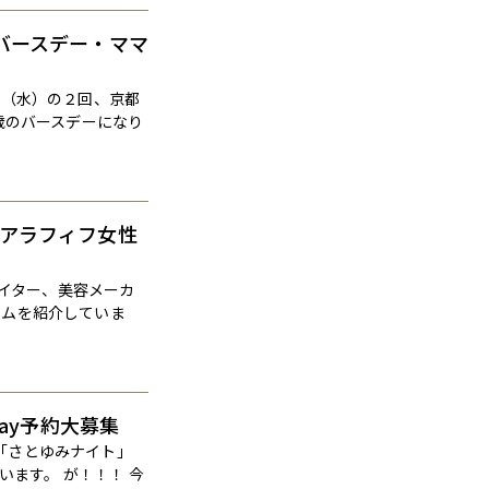
50歳バースデー・ママ
日（水）の２回、京都
0歳のバースデーになり
6年アラフィフ女性
イター、美容メーカ
テムを紹介していま
day予約大募集
マ「さとゆみナイト」
ます。 が！！！ 今