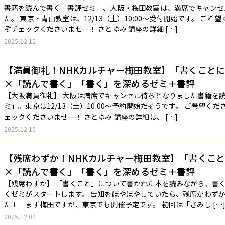
書籍を読んで書く「書評ゼミ」、大阪・梅田教室は、満席でキャンセ
た。 東京・青山教室は、12/13（土）10:00〜受付開始です。 ご
ぞチェックくださいませー！ さとゆみ 講座の詳細 […]
2025.12.12
【満員御礼！NHKカルチャー梅田教室】「書くこと
×「読んで書く」――「書く」を深めるゼミ＋書評
【大阪満員御礼】 大阪は満席でキャンセル待ちとなりました書籍を
ミ」。東京は12/13（土）10:00〜予約開始だそうです。 ご希望く
ェックくださいませー！ さとゆみ 講座の詳細は、 […]
2025.12.10
【残席わずか！NHKカルチャー梅田教室】「書くこ
×「読んで書く」――「書く」を深めるゼミ＋書評
【残席わずか】 「書くこと」について書かれた本を読みながら、書
くゼミがスタートします。 告知をぼやぼやしていたら、残席がわず
た！ まず梅田ですが、東京でも開催予定です。 初回は「さみし […
2025.12.04