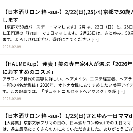
【日本酒サロン 粋 -sui-】2/22(日),25(水)京都で
します
【京都で50歳バースデー・ママします】 2月は、22日（日）と、25
仁王門通の「粋sui」で１日ママします。 2月25日は、さとゆみ、5
ます。よろしければぜひ、遊びにきてください […]
2026.02.09
【HALMEKup】発表！美の専門家4人が選ぶ「202
におすすめのコスメ」
アラフィフ世代の美容に詳しい、ヘアメイク、エステ経営者、ヘアラ
ーPRの4名が集結！2026年、オトナ女性におすすめしたい美容アイ
す。この記事では、「ギュット コルセットヘアマスク」を紹 […]
2026.02.09
【日本酒サロン 粋 -sui-】1/25(日)さとゆみ一日ママ
【大募集】京都文学フリマの日の、日本酒サロン粋sui での１日マ
は、過去最高たっくさんの方に来ていただきました。ありがとうござい