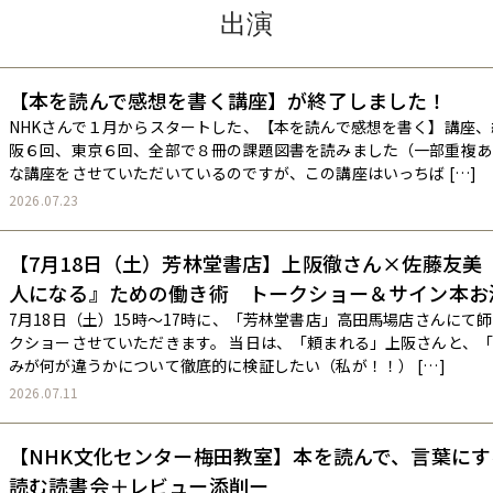
出演
【本を読んで感想を書く講座】が終了しました！
NHKさんで１月からスタートした、【本を読んで感想を書く】講座
阪６回、東京６回、全部で８冊の課題図書を読みました（一部重複あ
な講座をさせていただいているのですが、この講座はいっちば […]
2026.07.23
【7月18日（土）芳林堂書店】上阪徹さん×佐藤友美
人になる』ための働き術 トークショー＆サイン本お
7月18日（土）15時〜17時に、「芳林堂書店」高田馬場店さんにて
クショーさせていただきます。 当日は、「頼まれる」上阪さんと、
みが何が違うかについて徹底的に検証したい（私が！！） […]
2026.07.11
【NHK文化センター梅田教室】本を読んで、言葉に
読む読書会＋レビュー添削ー