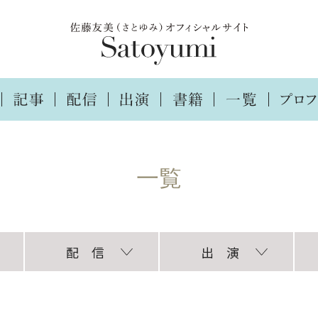
配 信
出 演
TikTok
インスタグラム
ラジオ
TV・ラジオ・講演
新聞・雑誌・web
自
協