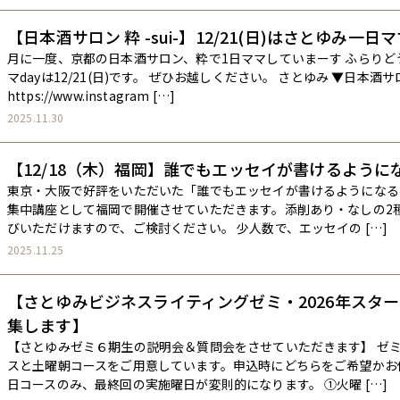
【日本酒サロン 粋 -sui-】12/21(日)はさとゆみ一日マ
月に一度、京都の日本酒サロン、粋で1日ママしていまーす ふらりどう
マdayは12/21(日)です。 ぜひお越しください。 さとゆみ ▼日本酒サ
https://www.instagram […]
2025.11.30
【12/18（木）福岡】誰でもエッセイが書けるように
東京・大阪で好評をいただいた「誰でもエッセイが書けるようになる
集中講座として福岡で開催させていただきます。添削あり・なしの2
びいただけますので、ご検討ください。 少人数で、エッセイの […]
2025.11.25
【さとゆみビジネスライティングゼミ・2026年スタ
集します】
【さとゆみゼミ６期生の説明会＆質問会をさせていただきます】 ゼ
スと土曜朝コースをご用意しています。申込時にどちらをご希望かお
日コースのみ、最終回の実施曜日が変則的になります。 ①火曜 […]