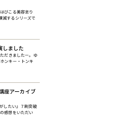
にはびこる美容怠り
撲滅するシリーズで
出演しました
いただきましたー。ゆ
「ホンキー・トンキ
講座アーカイブ
事がしたい』７刷突破
んの感想をいただい