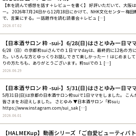
【本を読んで感想を話す＋レビューを書く】 好評いただいて、大阪
ー。 2026年7月24日から12月18日にかけて、NHK文化センター梅
で、言葉にする。ー話題作を読む読書会＋レビュ […]
2026.07.02
【日本酒サロン 粋 -sui-】6/28(日)はさとゆみ一日ママ
6/28（日）の京都粋suiさんでの１日ママdayは、最終的に12名の
た。いろんな方とゆっくりお話しできて楽しかったー！はじめまして
りの方たちも、ありがとうございます。粋suiでの１ […]
2026.06.29
【日本酒サロン 粋 -sui-】5/31(日)はさとゆみ一日ママ
5月31日(日)は京都の日本酒サロン粋suiで1日ママをしました。 こ
皆さまをお迎えしました。 さとゆみ ▼日本酒サロン「粋sui」
https://www.instagram.com/sui_sak […]
2026.06.01
【HALMEKup】動画シリーズ「ご自愛ビューティパ