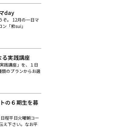
マday
ぞ。 12月の一日マ
ロン「粋sui」
なる実践講座
実践講座」を、１日
種類のプランからお選
ートの６期生を募
ミ日程平日火曜朝コー
伝え下さい。なお平