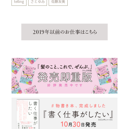
telling
さとゆみ
佐藤友美