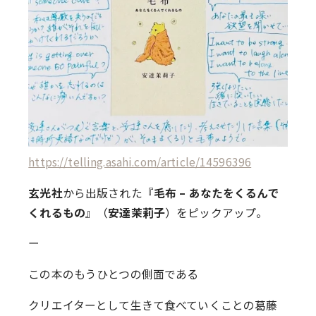
https://telling.asahi.com/article/14596396
玄光社
から出版された『
毛布 – あなたをくるんで
くれるもの
』（
安達茉莉子
）をピックアップ。
ー
この本のもうひとつの側面である
クリエイターとして生きて食べていくことの葛藤