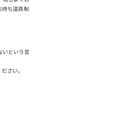
の持ち道具制
ないという言
ください。