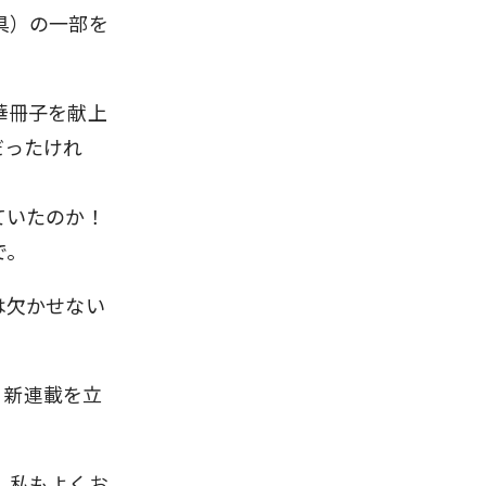
具）の一部を
華冊子を献上
だったけれ
ていたのか！
で。
は欠かせない
う新連載を立
、私もよくお