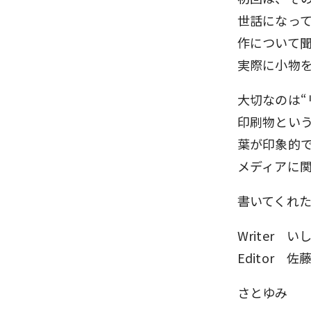
世話になっ
作について
実際に小物
大切なのは“
印刷物とい
葉が印象的
メディアに
書いてくれ
Writer い
Editor 佐
さとゆみ