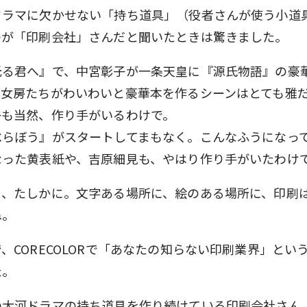
ドラマに欠かせない「持ち道具」（役者さんが使う小道
のが「印刷会社」さんだと聞いたときは驚きました。
光る君へ』で、中宮彰子が一条天皇に『源氏物語』の豪
。女房たちがわいわいと豪華本を作るシーンはとても雅
子も当然、作り手がいるわけで。
べらぼう』がスタートしてまもなく。こんなふうになっ
った黄表紙や、吉原細見も、やはり作り手がいたわけ
ら、たしかに。文字ある場所に、絵のある場所に、印刷
ね。
、CORECOLORで「あなたの知らない印刷業界」とい
た。
の大河ドラマの持ち道具を作り続けている印刷会社さん