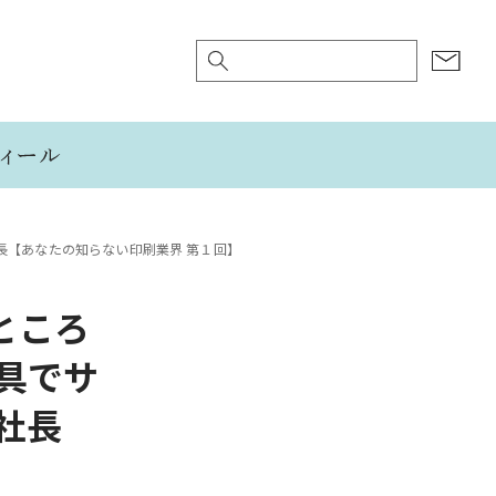
社長【あなたの知らない印刷業界 第１回】
なところ
具でサ
社長