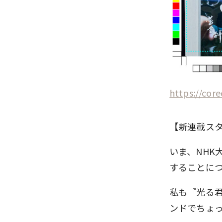
https://core
【新連載ス
いま、NH
することに
私も『光る
ンドでちょ