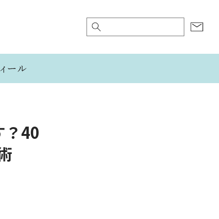
す？40
術