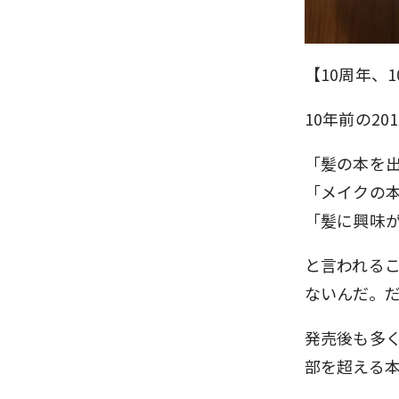
【10周年、
10年前の2
「髪の本を出
「メイクの
「髪に興味
と言われる
ないんだ。
発売後も多
部を超える