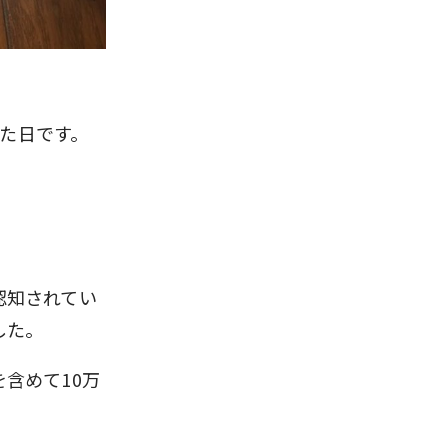
った日です。
認知されてい
した。
含めて10万