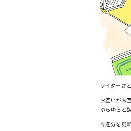
ライターさ
お互いがお
ゆらゆらと
今週分を更