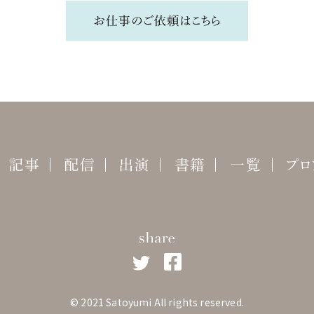
©︎ 2021 Satoyumi All rights reserved.