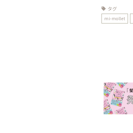
タグ
mi-mollet