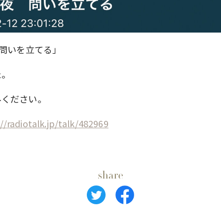
 問いを立てる」
た。
みください。
//radiotalk.jp/talk/482969