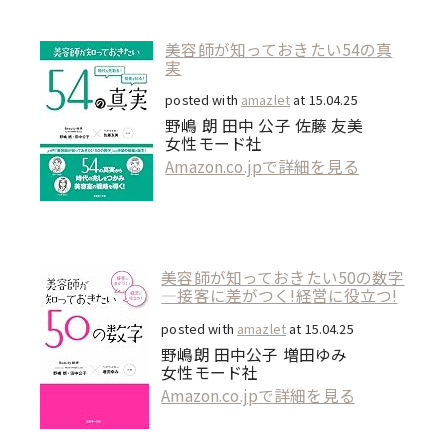
美容師が知っておきたい54の真
実
posted with
amazlet
at 15.04.25
野嶋 朗 田中 公子 佐藤 友美
女性モード社
Amazon.co.jpで詳細を見る
美容師が知っておきたい50の数字
―接客に差がつく!経営に役立つ!
posted with
amazlet
at 15.04.25
野嶋朗 田中公子 増田ゆみ
女性モード社
Amazon.co.jpで詳細を見る