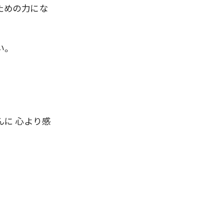
ための力にな
い。
んに 心より感