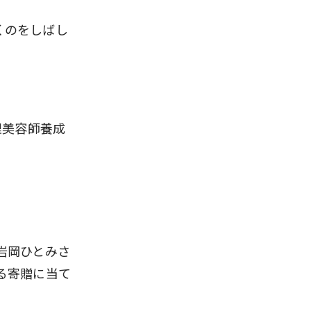
くのをしばし
理美容師養成
岩岡ひとみさ
る寄贈に当て