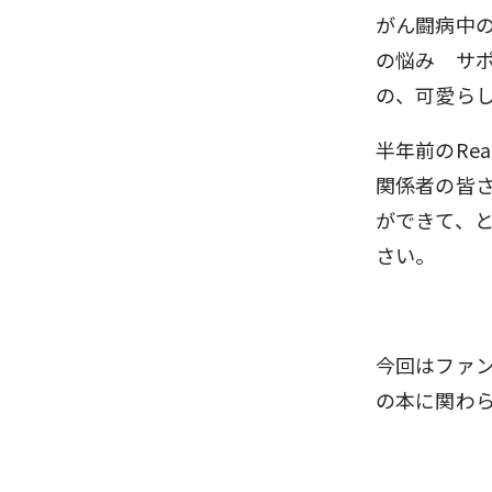
がん闘病中
の悩み サ
の、可愛ら
半年前のRe
関係者の皆
ができて、
さい。
今回はファ
の本に関わ