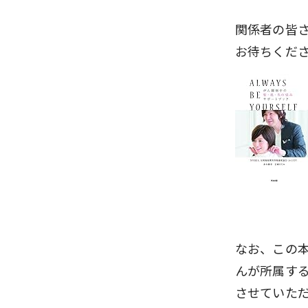
関係者の皆
お待ちくだ
なお、この
んが所属す
させていた