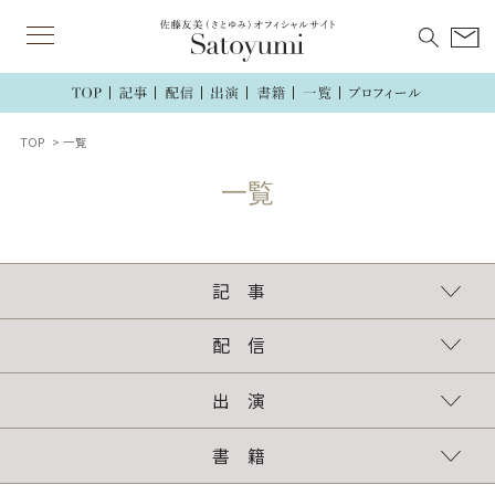
TOP
一覧
記 事
連載
執筆記事
配 信
TikTok
インスタグラム
ラジオ
出 演
TV・ラジオ・講演
新聞・雑誌・web
書 籍