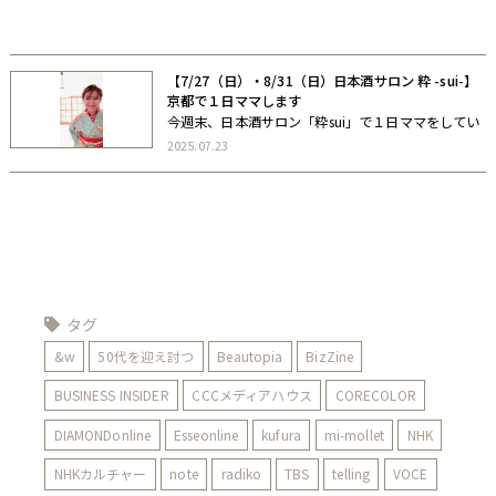
自著
協力書籍
【7/27（日）・8/31（日）日本酒サロン 粋 -sui-】
京都で１日ママします
今週末、日本酒サロン「粋sui」で１日ママをしてい
ます。 18時スタートで、23時ラストオーダー。ふら
2025.07.23
りと、遊びにきてくださいねー。飲まない方も大歓
迎です ご予約いただけたらお席ご用意しておきま
す。でも、突然気が向いて、 […]
タグ
&w
50代を迎え討つ
Beautopia
BizZine
BUSINESS INSIDER
CCCメディアハウス
CORECOLOR
DIAMONDonline
Esseonline
kufura
mi-mollet
NHK
NHKカルチャー
note
radiko
TBS
telling
VOCE