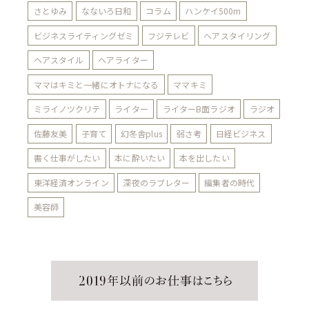
さとゆみ
なないろ日和
コラム
ハンケイ500m
ビジネスライティングゼミ
フジテレビ
ヘアスタイリング
ヘアスタイル
ヘアライター
ママはキミと一緒にオトナになる
ママキミ
ミライノツクリテ
ライター
ライターB面ラジオ
ラジオ
佐藤友美
子育て
幻冬舎plus
弱さ考
日経ビジネス
書く仕事がしたい
本に酔いたい
本を出したい
東洋経済オンライン
深夜のラブレター
編集者の時代
美容師