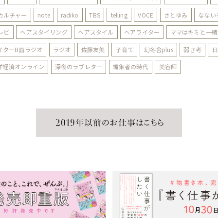
Kカルチャー
note
radiko
TBS
telling
VOCE
さとゆみ
なない
レビ
ヘアスタイリング
ヘアスタイル
ヘアライター
ママはキミと一緒
イターB面ラジオ
ラジオ
佐藤友美
子育て
幻冬舎plus
弱さ考
日
洋経済オンライン
深夜のラブレター
編集者の時代
美容師