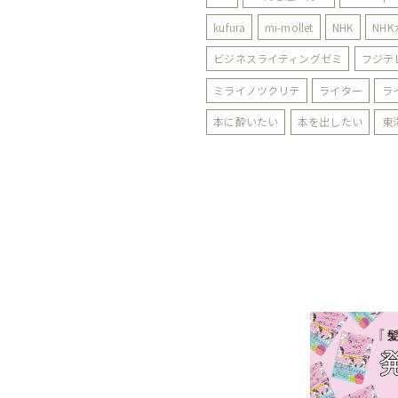
kufura
mi-mollet
NHK
NH
ビジネスライティングゼミ
フジテ
ミライノツクリテ
ライター
ラ
本に酔いたい
本を出したい
東