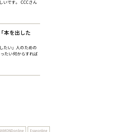
いです。 CCCさん
：「本を出した
出したい」人のための
いったい何からすれば
IAMONDonline
Esseonline