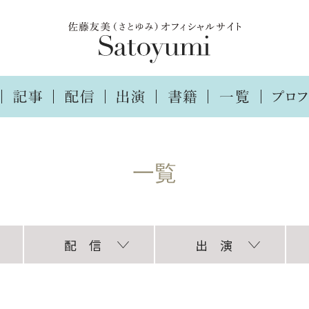
配 信
出 演
TikTok
インスタグラム
ラジオ
TV・ラジオ・講演
新聞・雑誌・web
自
協