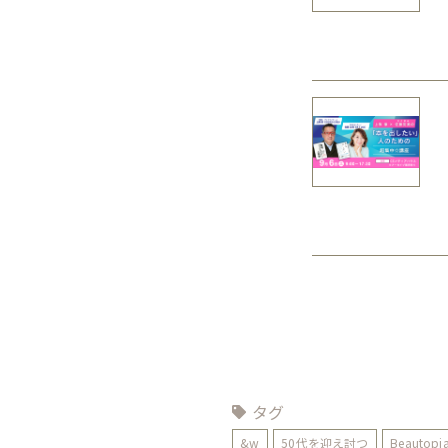
タグ
&w
50代を迎え討つ
Beautopi