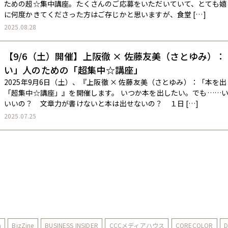
ための超☆集中講座。たくさんのご応募をいただいていて、とても嬉し
に何度かきてくださった方はご存じかと思いますが、食堂 […]
2025.08.28
【9/6（土）開催】上阪徹 × 佐藤友美（さとゆみ）
い」人のための「超集中☆講座」
2025年9月6日（土）、『上阪徹 × 佐藤友美（さとゆみ）：「本を
「超集中☆講座」』を開催します。 いつか本を出したい。でも……
いいの？ 文章力が書けないと本は出せないの？ １日 […]
2025.07.25
a
BizZine
BUSINESS INSIDER
CCCメディアハウス
CORECOLOR
D